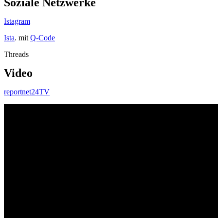
Soziale Netzwerke
Istagram
Ista
. mit
Q-Code
Threads
Video
reportnet24TV