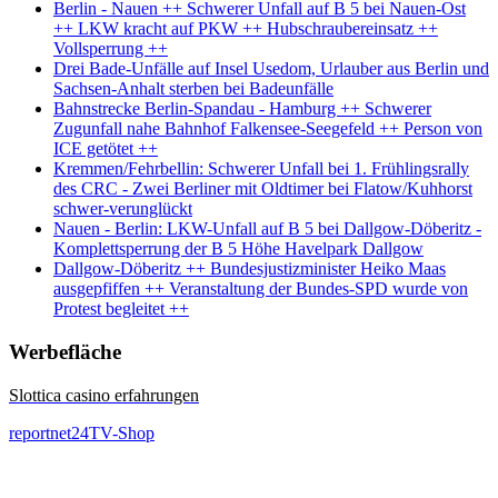
Berlin - Nauen ++ Schwerer Unfall auf B 5 bei Nauen-Ost
++ LKW kracht auf PKW ++ Hubschraubereinsatz ++
Vollsperrung ++
Drei Bade-Unfälle auf Insel Usedom, Urlauber aus Berlin und
Sachsen-Anhalt sterben bei Badeunfälle
Bahnstrecke Berlin-Spandau - Hamburg ++ Schwerer
Zugunfall nahe Bahnhof Falkensee-Seegefeld ++ Person von
ICE getötet ++
Kremmen/Fehrbellin: Schwerer Unfall bei 1. Frühlingsrally
des CRC - Zwei Berliner mit Oldtimer bei Flatow/Kuhhorst
schwer-verunglückt
Nauen - Berlin: LKW-Unfall auf B 5 bei Dallgow-Döberitz -
Komplettsperrung der B 5 Höhe Havelpark Dallgow
Dallgow-Döberitz ++ Bundesjustizminister Heiko Maas
ausgepfiffen ++ Veranstaltung der Bundes-SPD wurde von
Protest begleitet ++
Werbefläche
Slottica casino erfahrungen
reportnet24TV-Shop