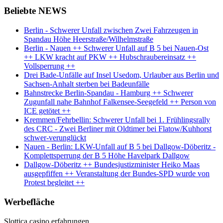
Beliebte NEWS
Berlin - Schwerer Unfall zwischen Zwei Fahrzeugen in
Spandau Höhe Heerstraße/Wilhelmstraße
Berlin - Nauen ++ Schwerer Unfall auf B 5 bei Nauen-Ost
++ LKW kracht auf PKW ++ Hubschraubereinsatz ++
Vollsperrung ++
Drei Bade-Unfälle auf Insel Usedom, Urlauber aus Berlin und
Sachsen-Anhalt sterben bei Badeunfälle
Bahnstrecke Berlin-Spandau - Hamburg ++ Schwerer
Zugunfall nahe Bahnhof Falkensee-Seegefeld ++ Person von
ICE getötet ++
Kremmen/Fehrbellin: Schwerer Unfall bei 1. Frühlingsrally
des CRC - Zwei Berliner mit Oldtimer bei Flatow/Kuhhorst
schwer-verunglückt
Nauen - Berlin: LKW-Unfall auf B 5 bei Dallgow-Döberitz -
Komplettsperrung der B 5 Höhe Havelpark Dallgow
Dallgow-Döberitz ++ Bundesjustizminister Heiko Maas
ausgepfiffen ++ Veranstaltung der Bundes-SPD wurde von
Protest begleitet ++
Werbefläche
Slottica casino erfahrungen