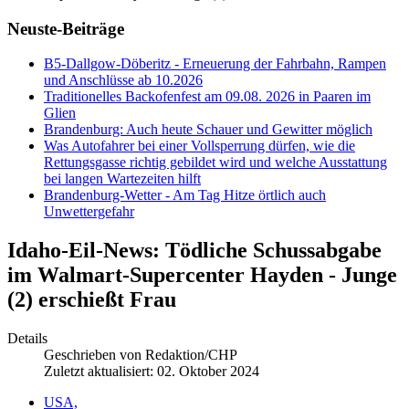
Neuste-Beiträge
B5-Dallgow-Döberitz - Erneuerung der Fahrbahn, Rampen
und Anschlüsse ab 10.2026
Traditionelles Backofenfest am 09.08. 2026 in Paaren im
Glien
Brandenburg: Auch heute Schauer und Gewitter möglich
Was Autofahrer bei einer Vollsperrung dürfen, wie die
Rettungsgasse richtig gebildet wird und welche Ausstattung
bei langen Wartezeiten hilft
Brandenburg-Wetter - Am Tag Hitze örtlich auch
Unwettergefahr
Idaho-Eil-News: Tödliche Schussabgabe
im Walmart-Supercenter Hayden - Junge
(2) erschießt Frau
Details
Geschrieben von
Redaktion/CHP
Zuletzt aktualisiert: 02. Oktober 2024
USA,