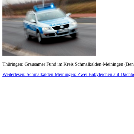
Thüringen: Grausamer Fund im Kreis Schmalkalden-Meiningen (Bensh
Weiterlesen: Schmalkalden-Meiningen: Zwei Babyleichen auf Dachb