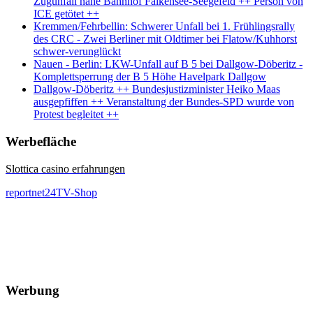
Zugunfall nahe Bahnhof Falkensee-Seegefeld ++ Person von
ICE getötet ++
Kremmen/Fehrbellin: Schwerer Unfall bei 1. Frühlingsrally
des CRC - Zwei Berliner mit Oldtimer bei Flatow/Kuhhorst
schwer-verunglückt
Nauen - Berlin: LKW-Unfall auf B 5 bei Dallgow-Döberitz -
Komplettsperrung der B 5 Höhe Havelpark Dallgow
Dallgow-Döberitz ++ Bundesjustizminister Heiko Maas
ausgepfiffen ++ Veranstaltung der Bundes-SPD wurde von
Protest begleitet ++
Werbefläche
Slottica casino erfahrungen
reportnet24TV-Shop
Werbung