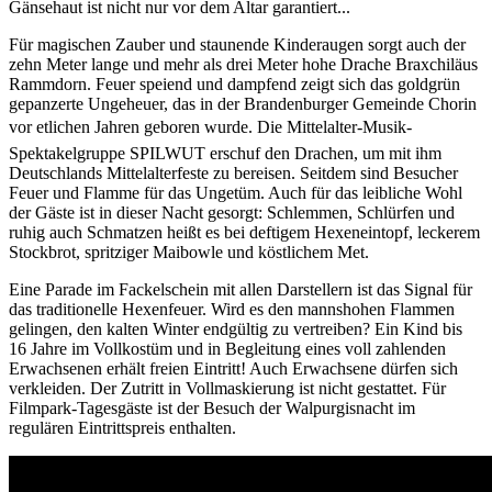
Gänsehaut ist nicht nur vor dem Altar garantiert...
Für magischen Zauber und staunende Kinderaugen sorgt auch der
zehn Meter lange und mehr als drei Meter hohe Drache Braxchiläus
Rammdorn. Feuer speiend und dampfend zeigt sich das goldgrün
gepanzerte Ungeheuer, das in der Brandenburger Gemeinde Chorin
vor etlichen Jahren geboren wurde. Die Mittelalter-Musik-
Spektakelgruppe SPILWUT erschuf den Drachen, um mit ihm
Deutschlands Mittelalterfeste zu bereisen. Seitdem sind Besucher
Feuer und Flamme für das Ungetüm. Auch für das leibliche Wohl
der Gäste ist in dieser Nacht gesorgt: Schlemmen, Schlürfen und
ruhig auch Schmatzen heißt es bei deftigem Hexeneintopf, leckerem
Stockbrot, spritziger Maibowle und köstlichem Met.
Eine Parade im Fackelschein mit allen Darstellern ist das Signal für
das traditionelle Hexenfeuer. Wird es den mannshohen Flammen
gelingen, den kalten Winter endgültig zu vertreiben? Ein Kind bis
16 Jahre im Vollkostüm und in Begleitung eines voll zahlenden
Erwachsenen erhält freien Eintritt! Auch Erwachsene dürfen sich
verkleiden. Der Zutritt in Vollmaskierung ist nicht gestattet. Für
Filmpark-Tagesgäste ist der Besuch der Walpurgisnacht im
regulären Eintrittspreis enthalten.