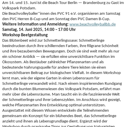
Am 14. und 15. Juni ist die Beach Tour Berlin — Brandenburg zu Gast im
Volkspark Potsdam.
Die Beachvolleyballer*innen des PVC 91 e.V. organisieren am Samstag
‑
‑
den PVC Herren B
Cup und am Sonntag den PVC Damen B
Cup.
Weitere Information und Anmeldung:
www.beachvolleyballbb.de
Samstag, 14. Juni 2025, 14:00 – 17:00 Uhr
Workshop Beetgestaltung
Das Blütenbeet wird zur Schmetterlingsoase: Schmetterlinge
beeindrucken durch ihre schillernden Farben, ihre filigrane Schönheit
und ihre bezaubernden Bewegungen. Doch sie sind weit mehr als nur
ein schöner Anblick — sie erfüllen eine unverzichtbare Funktion im
Ökosystem. Als Bestäuber zahlreicher Pflanzenarten und als
bedeutende Nahrungsquelle für andere Tiere leisten sie einen
unverzichtbaren Beitrag zur biologischen Vielfalt. In diesem Workshop
lernt man, wie der eigene Garten in einen Lebensraum für
Schmetterlinge verwandelt wird. Nach einem inspirierenden Rundgang
durch die bunten Blumenwiesen des Volkspark Potsdam, erfährt man
mehr über die Lebensräume. Man taucht ein in die faszinierende Welt
der Schmetterlinge und ihrer Lebenszyklen. Im Anschluss wird gezeigt,
welche Pflanzenarten ihre Entwicklung optimal unterstützen.
Ausgestattet mit diesem Wissen entwickeln die Teilnehmenden
gemeinsam ein Konzept für ein blühendes Beet, das Schmetterlinge
anzieht und ihnen als Lebensgrundlage dient. Ergänzt wird der
Workshop durch praxisnahe Tipps zur Gestaltung von Naturgärten