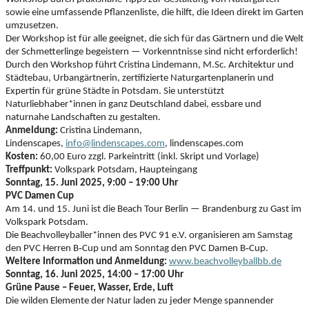
sowie eine umfassende Pflanzenliste, die hilft, die Ideen direkt im Garten
umzusetzen.
Der Workshop ist für alle geeignet, die sich für das Gärtnern und die Welt
der Schmetterlinge begeistern — Vorkenntnisse sind nicht erforderlich!
Durch den Workshop führt Cristina Lindemann, M.Sc. Architektur und
Städtebau, Urbangärtnerin, zertifizierte Naturgartenplanerin und
Expertin für grüne Städte in Potsdam. Sie unterstützt
Naturliebhaber*innen in ganz Deutschland dabei, essbare und
naturnahe Landschaften zu gestalten.
Anmeldung:
Cristina Lindemann,
Lindenscapes,
info@lindenscapes.com
, lindenscapes.com
Kosten:
60,00 Euro zzgl. Parkeintritt (inkl. Skript und Vorlage)
Treffpunkt:
Volkspark Potsdam, Haupteingang
Sonntag, 15. Juni 2025, 9:00 – 19:00 Uhr
PVC Damen Cup
Am 14. und 15. Juni ist die Beach Tour Berlin — Brandenburg zu Gast im
Volkspark Potsdam.
Die Beachvolleyballer*innen des PVC 91 e.V. organisieren am Samstag
‑
‑
den PVC Herren B
Cup und am Sonntag den PVC Damen B
Cup.
Weitere Information und Anmeldung:
www.beachvolleyballbb.de
Sonntag, 16. Juni 2025, 14:00 – 17:00 Uhr
Grüne Pause – Feuer, Wasser, Erde, Luft
Die wilden Elemente der Natur laden zu jeder Menge spannender