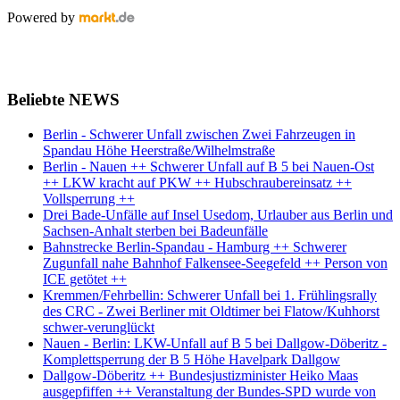
Powered by
Beliebte NEWS
Berlin - Schwerer Unfall zwischen Zwei Fahrzeugen in
Spandau Höhe Heerstraße/Wilhelmstraße
Berlin - Nauen ++ Schwerer Unfall auf B 5 bei Nauen-Ost
++ LKW kracht auf PKW ++ Hubschraubereinsatz ++
Vollsperrung ++
Drei Bade-Unfälle auf Insel Usedom, Urlauber aus Berlin und
Sachsen-Anhalt sterben bei Badeunfälle
Bahnstrecke Berlin-Spandau - Hamburg ++ Schwerer
Zugunfall nahe Bahnhof Falkensee-Seegefeld ++ Person von
ICE getötet ++
Kremmen/Fehrbellin: Schwerer Unfall bei 1. Frühlingsrally
des CRC - Zwei Berliner mit Oldtimer bei Flatow/Kuhhorst
schwer-verunglückt
Nauen - Berlin: LKW-Unfall auf B 5 bei Dallgow-Döberitz -
Komplettsperrung der B 5 Höhe Havelpark Dallgow
Dallgow-Döberitz ++ Bundesjustizminister Heiko Maas
ausgepfiffen ++ Veranstaltung der Bundes-SPD wurde von