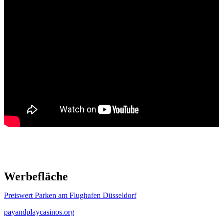
Werbefläche
Preiswert Parken am Flughafen Düsseldorf
payandplaycasinos.org