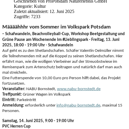
Geschrieben von
ProPotsdam Naturerlebnis GmbH
Kategorie:
Kultur
Zuletzt aktualisiert: 12. Juni 2025
Zugriffe: 7233
Määäähhhr vom Sommer im Volkspark Potsdam
-
Schafwandeln, Beachvolleyball-Cup, Workshop Beetgestaltung und
Grüne Pause am Wochenende im #Lieblingspark -
Freitag, 13. Juni
2025, 18:00 - 19:00 Uhr -
Schafwandeln
Auf geht es zu den Shetlandschafen. Schäfer Valentin Oelmüller nimmt
die Teilnehmenden mit auf die Koppel zu seinen Shetlandschafen. Hier
erfährt man, wie die wolligen Vierbeiner auf der Streuobstwiese im
Remisenpark zum Artenschutz beitragen und natürlich darf man auch
mal streicheln.
Eine Futterspende von 10,00 Euro pro Person hilft dabei, das Projekt
fortzusetzen.
Veranstalter:
NABU Bornstedt,
www.nabu-bornstedt.de
Treffpunkt:
Grüner Wagen im Volkspark
Eintritt:
Parkeintritt
Anmeldung:
erforderlich unter
info@nabu-bornstedt.de
, maximal 15
Personen.
Samstag, 14. Juni 2025, 9:00 - 19:00 Uhr
PVC Herren Cup