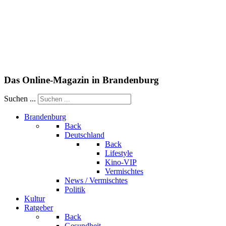
Das Online-Magazin in Brandenburg
Suchen ...
Brandenburg
Back
Deutschland
Back
Lifestyle
Kino-VIP
Vermischtes
News / Vermischtes
Politik
Kultur
Ratgeber
Back
Gesundheit