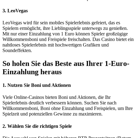
3. LeoVegas
LeoVegas wird für sein mobiles Spielerlebnis gefeiert, das es
Spielern ermöglicht, ihre Lieblingsspiele unterwegs zu genießen.
Mit nur einer Einzahlung von 1 Euro können Spieler großzügige
Willkommensboni und Freispiele freischalten. Das Casino bietet ein
nahtloses Spielerlebnis mit hochwertigen Grafiken und
Soundeffekten.
So holen Sie das Beste aus Ihrer 1-Euro-
Einzahlung heraus
1. Nutzen Sie Boni und Aktionen
Viele Online-Casinos bieten Boni und Aktionen, die Ihr
Spielerlebnis deutlich verbessern können. Suchen Sie nach
Willkommensboni, Boni ohne Einzahlung und Freispielen, um Ihre
Spielzeit und potenziellen Gewinne zu maximieren.
2. Wählen Sie die richtigen Spiele