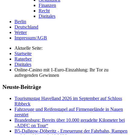
Finanzen
Recht
Digitales
Berlin
Deutschland
Wetter
Impressum/AGB
Aktuelle Seite:
Startseite
Ratgeber
Digitales
Online-Casino mit 1-Euro-Einzahlung: Ihr Tor zu
aufregenden Gewinnen
Neuste-Beiträge
Tourismustag Havelland 2026 im September auf Schloss
Ribbeck
Fahrzeuge und Reifenstapel auf Firmengelände in Nauen
zerstört
Brandenburg: Bereits über 10.000 geradelte Kilometer bei
„ADFC on Tour“
B5-Dallgow-Döberitz - Erneuerung der Fahrbahn, Rampen