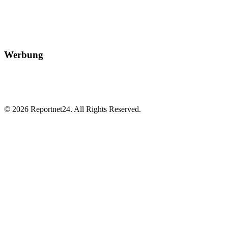
Werbung
© 2026 Reportnet24. All Rights Reserved.