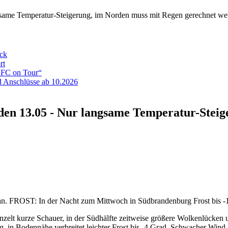
same Temperatur-Steigerung, im Norden muss mit Regen gerechnet we
eck
rt
ADFC on Tour“
 Anschlüsse ab 10.2026
en 13.05 - Nur langsame Temperatur-Steig
 an. FROST: In der Nacht zum Mittwoch in Südbrandenburg Frost bis -1
nzelt kurze Schauer, in der Südhälfte zeitweise größere Wolkenlücken 
n Bodennähe verbreitet leichter Frost bis -4 Grad. Schwacher Wind 