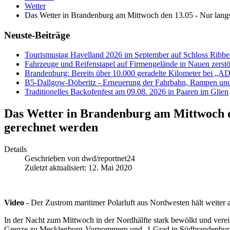
Wetter
Das Wetter in Brandenburg am Mittwoch den 13.05 - Nur lang
Neuste-Beiträge
Tourismustag Havelland 2026 im September auf Schloss Ribb
Fahrzeuge und Reifenstapel auf Firmengelände in Nauen zerstö
Brandenburg: Bereits über 10.000 geradelte Kilometer bei „
B5-Dallgow-Döberitz - Erneuerung der Fahrbahn, Rampen und
Traditionelles Backofenfest am 09.08. 2026 in Paaren im Glien
Das Wetter in Brandenburg am Mittwoch d
gerechnet werden
Details
Geschrieben von
dwd/reportnet24
Zuletzt aktualisiert: 12. Mai 2020
Video
- Der Zustrom maritimer Polarluft aus Nordwesten hält weiter
In der Nacht zum Mittwoch in der Nordhälfte stark bewölkt und verei
Grenze zu Mecklenburg-Vorpommern und -1 Grad in Südbrandenburg, i