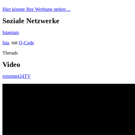
Hier könnte Ihre Werbung stehen ...
Soziale Netzwerke
Istagram
Ista
. mit
Q-Code
Threads
Video
reportnet24TV