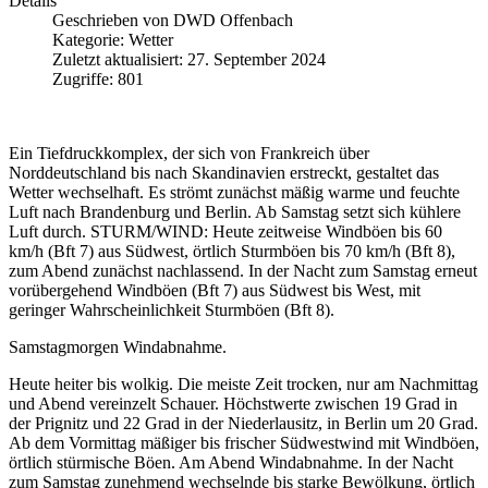
Details
Geschrieben von
DWD Offenbach
Kategorie:
Wetter
Zuletzt aktualisiert: 27. September 2024
Zugriffe: 801
Ein Tiefdruckkomplex, der sich von Frankreich über
Norddeutschland bis nach Skandinavien erstreckt, gestaltet das
Wetter wechselhaft. Es strömt zunächst mäßig warme und feuchte
Luft nach Brandenburg und Berlin. Ab Samstag setzt sich kühlere
Luft durch. STURM/WIND: Heute zeitweise Windböen bis 60
km/h (Bft 7) aus Südwest, örtlich Sturmböen bis 70 km/h (Bft 8),
zum Abend zunächst nachlassend. In der Nacht zum Samstag erneut
vorübergehend Windböen (Bft 7) aus Südwest bis West, mit
geringer Wahrscheinlichkeit Sturmböen (Bft 8).
Samstagmorgen Windabnahme.
Heute heiter bis wolkig. Die meiste Zeit trocken, nur am Nachmittag
und Abend vereinzelt Schauer. Höchstwerte zwischen 19 Grad in
der Prignitz und 22 Grad in der Niederlausitz, in Berlin um 20 Grad.
Ab dem Vormittag mäßiger bis frischer Südwestwind mit Windböen,
örtlich stürmische Böen. Am Abend Windabnahme. In der Nacht
zum Samstag zunehmend wechselnde bis starke Bewölkung, örtlich