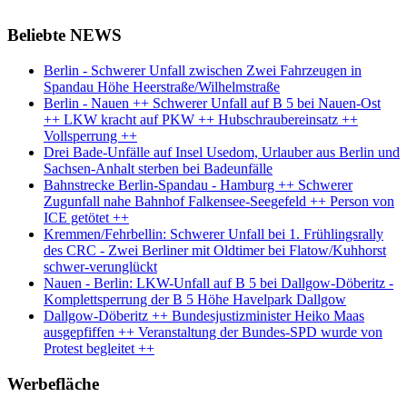
Beliebte NEWS
Berlin - Schwerer Unfall zwischen Zwei Fahrzeugen in
Spandau Höhe Heerstraße/Wilhelmstraße
Berlin - Nauen ++ Schwerer Unfall auf B 5 bei Nauen-Ost
++ LKW kracht auf PKW ++ Hubschraubereinsatz ++
Vollsperrung ++
Drei Bade-Unfälle auf Insel Usedom, Urlauber aus Berlin und
Sachsen-Anhalt sterben bei Badeunfälle
Bahnstrecke Berlin-Spandau - Hamburg ++ Schwerer
Zugunfall nahe Bahnhof Falkensee-Seegefeld ++ Person von
ICE getötet ++
Kremmen/Fehrbellin: Schwerer Unfall bei 1. Frühlingsrally
des CRC - Zwei Berliner mit Oldtimer bei Flatow/Kuhhorst
schwer-verunglückt
Nauen - Berlin: LKW-Unfall auf B 5 bei Dallgow-Döberitz -
Komplettsperrung der B 5 Höhe Havelpark Dallgow
Dallgow-Döberitz ++ Bundesjustizminister Heiko Maas
ausgepfiffen ++ Veranstaltung der Bundes-SPD wurde von
Protest begleitet ++
Werbefläche