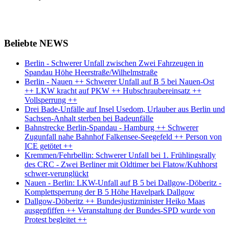
Beliebte NEWS
Berlin - Schwerer Unfall zwischen Zwei Fahrzeugen in
Spandau Höhe Heerstraße/Wilhelmstraße
Berlin - Nauen ++ Schwerer Unfall auf B 5 bei Nauen-Ost
++ LKW kracht auf PKW ++ Hubschraubereinsatz ++
Vollsperrung ++
Drei Bade-Unfälle auf Insel Usedom, Urlauber aus Berlin und
Sachsen-Anhalt sterben bei Badeunfälle
Bahnstrecke Berlin-Spandau - Hamburg ++ Schwerer
Zugunfall nahe Bahnhof Falkensee-Seegefeld ++ Person von
ICE getötet ++
Kremmen/Fehrbellin: Schwerer Unfall bei 1. Frühlingsrally
des CRC - Zwei Berliner mit Oldtimer bei Flatow/Kuhhorst
schwer-verunglückt
Nauen - Berlin: LKW-Unfall auf B 5 bei Dallgow-Döberitz -
Komplettsperrung der B 5 Höhe Havelpark Dallgow
Dallgow-Döberitz ++ Bundesjustizminister Heiko Maas
ausgepfiffen ++ Veranstaltung der Bundes-SPD wurde von
Protest begleitet ++