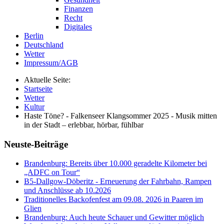
Finanzen
Recht
Digitales
Berlin
Deutschland
Wetter
Impressum/AGB
Aktuelle Seite:
Startseite
Wetter
Kultur
Haste Töne? - Falkenseer Klangsommer 2025 - Musik mitten
in der Stadt – erlebbar, hörbar, fühlbar
Neuste-Beiträge
Brandenburg: Bereits über 10.000 geradelte Kilometer bei
„ADFC on Tour“
B5-Dallgow-Döberitz - Erneuerung der Fahrbahn, Rampen
und Anschlüsse ab 10.2026
Traditionelles Backofenfest am 09.08. 2026 in Paaren im
Glien
Brandenburg: Auch heute Schauer und Gewitter möglich