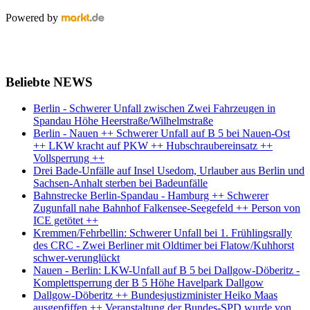
Powered by
Beliebte NEWS
Berlin - Schwerer Unfall zwischen Zwei Fahrzeugen in
Spandau Höhe Heerstraße/Wilhelmstraße
Berlin - Nauen ++ Schwerer Unfall auf B 5 bei Nauen-Ost
++ LKW kracht auf PKW ++ Hubschraubereinsatz ++
Vollsperrung ++
Drei Bade-Unfälle auf Insel Usedom, Urlauber aus Berlin und
Sachsen-Anhalt sterben bei Badeunfälle
Bahnstrecke Berlin-Spandau - Hamburg ++ Schwerer
Zugunfall nahe Bahnhof Falkensee-Seegefeld ++ Person von
ICE getötet ++
Kremmen/Fehrbellin: Schwerer Unfall bei 1. Frühlingsrally
des CRC - Zwei Berliner mit Oldtimer bei Flatow/Kuhhorst
schwer-verunglückt
Nauen - Berlin: LKW-Unfall auf B 5 bei Dallgow-Döberitz -
Komplettsperrung der B 5 Höhe Havelpark Dallgow
Dallgow-Döberitz ++ Bundesjustizminister Heiko Maas
ausgepfiffen ++ Veranstaltung der Bundes-SPD wurde von