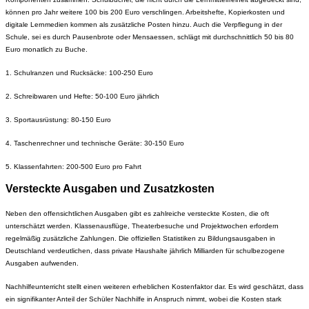
können pro Jahr weitere 100 bis 200 Euro verschlingen. Arbeitshefte, Kopierkosten und
digitale Lernmedien kommen als zusätzliche Posten hinzu. Auch die Verpflegung in der
Schule, sei es durch Pausenbrote oder Mensaessen, schlägt mit durchschnittlich 50 bis 80
Euro monatlich zu Buche.
1. Schulranzen und Rucksäcke: 100-250 Euro
2. Schreibwaren und Hefte: 50-100 Euro jährlich
3. Sportausrüstung: 80-150 Euro
4. Taschenrechner und technische Geräte: 30-150 Euro
5. Klassenfahrten: 200-500 Euro pro Fahrt
Versteckte Ausgaben und Zusatzkosten
Neben den offensichtlichen Ausgaben gibt es zahlreiche versteckte Kosten, die oft
unterschätzt werden. Klassenausflüge, Theaterbesuche und Projektwochen erfordern
regelmäßig zusätzliche Zahlungen. Die offiziellen Statistiken zu Bildungsausgaben in
Deutschland verdeutlichen, dass private Haushalte jährlich Milliarden für schulbezogene
Ausgaben aufwenden.
Nachhilfeunterricht stellt einen weiteren erheblichen Kostenfaktor dar. Es wird geschätzt, dass
ein signifikanter Anteil der Schüler Nachhilfe in Anspruch nimmt, wobei die Kosten stark