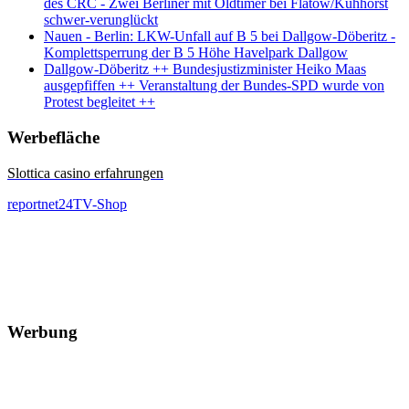
des CRC - Zwei Berliner mit Oldtimer bei Flatow/Kuhhorst
schwer-verunglückt
Nauen - Berlin: LKW-Unfall auf B 5 bei Dallgow-Döberitz -
Komplettsperrung der B 5 Höhe Havelpark Dallgow
Dallgow-Döberitz ++ Bundesjustizminister Heiko Maas
ausgepfiffen ++ Veranstaltung der Bundes-SPD wurde von
Protest begleitet ++
Werbefläche
Slottica casino erfahrungen
reportnet24TV-Shop
Werbung