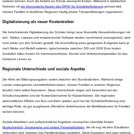
variieren können. Auch die Anfahrt zur Schule verursacht Kosten. Während in städtischen
Gebieten oft
der ökonomische Nutzen des ÖPNV für Schülerbeförderung
genutzt wird,
müssen Familien in ländlichen Regionen häufig private Transportlösungen organisieren.
Digitalisierung als neuer Kostentreiber
Die fortschreitende Digitalisierung der Schulen bringt neue finanzielle Herausforderungen mit
sich. Tablets, Laptops und entsprechende Software werden zunehmend vorausgesetzt, aber
nicht immer von den Schulen gestellt. Die Anschaffung eines geeigneten Endgeräts kann je
nach Marke und Modell variieren, typischerweise zwischen 200 und 1000 Euro kosten.
Zusätzlich fallen Kosten für Internetanschlüsse, Drucker und Verbrauchsmaterialien für das
heimische Lernen an.
Regionale Unterschiede und soziale Aspekte
Die Höhe der Bildungsausgaben variiert zwischen den Bundesländern. Während einige
Länder umfangreiche Lernmittelfreiheit bieten, müssen Familien in anderen Regionen
deutlich mehr selbst finanzieren. Diese Unterschiede zeigen sich besonders bei der
Schulbuchausleihe und der Kostenübernahme für Klassenfahrten. Die regionalen
wirtschaftlichen Effekte von Bus und Bahn spielen auch bei der Schülerbeförderung eine
wichtige Rolle, da gut ausgebaute öffentliche Verkehrsnetze die Mobilitätskosten für Familien
senken können.
Soziale Aktivitäten und außerschulische Angebote verursachen ebenfalls Kosten.
Musikunterricht, Sportvereine und andere Freizeitaktivitäten
, die oft eng mit dem Schulleben
verbunden sind, belasten das Familienbudget zusätzlich. Diese Ausgaben sind zwar optional,