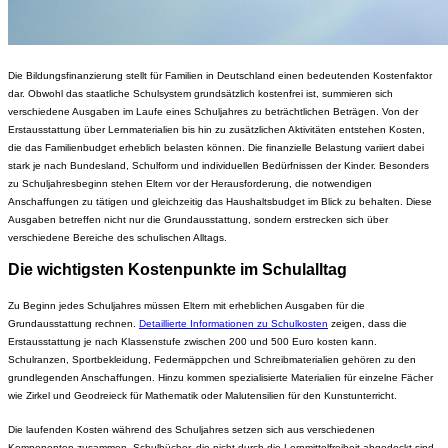
Die Bildungsfinanzierung stellt für Familien in Deutschland einen bedeutenden Kostenfaktor
dar. Obwohl das staatliche Schulsystem grundsätzlich kostenfrei ist, summieren sich
verschiedene Ausgaben im Laufe eines Schuljahres zu beträchtlichen Beträgen. Von der
Erstausstattung über Lernmaterialien bis hin zu zusätzlichen Aktivitäten entstehen Kosten,
die das Familienbudget erheblich belasten können. Die finanzielle Belastung variiert dabei
stark je nach Bundesland, Schulform und individuellen Bedürfnissen der Kinder. Besonders
zu Schuljahresbeginn stehen Eltern vor der Herausforderung, die notwendigen
Anschaffungen zu tätigen und gleichzeitig das Haushaltsbudget im Blick zu behalten. Diese
Ausgaben betreffen nicht nur die Grundausstattung, sondern erstrecken sich über
verschiedene Bereiche des schulischen Alltags.
Die wichtigsten Kostenpunkte im Schulalltag
Zu Beginn jedes Schuljahres müssen Eltern mit erheblichen Ausgaben für die
Grundausstattung rechnen.
Detaillierte Informationen zu Schulkosten
zeigen, dass die
Erstausstattung je nach Klassenstufe zwischen 200 und 500 Euro kosten kann.
Schulranzen, Sportbekleidung, Federmäppchen und Schreibmaterialien gehören zu den
grundlegenden Anschaffungen. Hinzu kommen spezialisierte Materialien für einzelne Fächer
wie Zirkel und Geodreieck für Mathematik oder Malutensilien für den Kunstunterricht.
Die laufenden Kosten während des Schuljahres setzen sich aus verschiedenen
Komponenten zusammen. Schulbücher, die nicht durch die Lernmittelfreiheit abgedeckt sind,