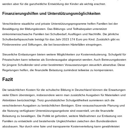
werden aber für die ganzheitliche Entwicklung der Kinder als wichtig erachtet.
Finanzierungshilfen und Unterstützungsmöglichkeiten
Verschiedene staatliche und private Unterstützungsprogramme helfen Familien bei der
Bewältigung der Bildungskosten. Das Bildungs- und Teilhabepaket unterstützt
einkommensschwache Familien bei Schulbedarf, Ausflügen und Nachhilfe. Die jährliche
Schulbedarfspauschale beträgt für das Jahr 2023 174 Euro pro Kind. Zusätzlich gibt es
Fördervereine und Stiftungen, die bei besonderen Härtefällen einspringen.
Steuerliche Entlastungen bieten weitere Möglichkeiten zur Kostenreduzierung. Schulgeld für
Privatschulen kann teilweise als Sonderausgabe abgesetzt werden. Auch Betreuungskosten
für jüngere Schulkinder sind unter bestimmten Voraussetzungen steuerlich absetzbar. Diese
Regelungen helfen, die finanzielle Belastung zumindest teilweise zu kompensieren.
Fazit
Die tatsächlichen Kosten für die schulische Bildung in Deutschland können die Erwartungen
vieler Eltern übersteigen, insbesondere wenn man zusätzliche Ausgaben für Materialien und
Aktivitäten berücksichtigt. Trotz grundsätzlicher Schulgeldfreiheit summieren sich die
verschiedenen Ausgaben zu beträchtlichen Beträgen. Eine vorausschauende Planung und
die Nutzung verfügbarer Unterstützungsangebote sind essentiell, um die finanzielle
Belastung zu bewältigen. Die Politik ist gefordert, weitere Maßnahmen zur Entlastung von
Familien zu entwickeln und bestehende Ungleichheiten zwischen den Bundesländern
abzubauen. Nur durch eine faire und transparente Kostenverteilung kann gewährleistet